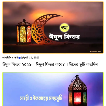
আপটাইমস বিডি
|
মার্চ 11, 2026
ঈদুল ফিতর ২০২৬ । ঈদুল ফিতর কবে? । ঈদের ছুটি কতদিন