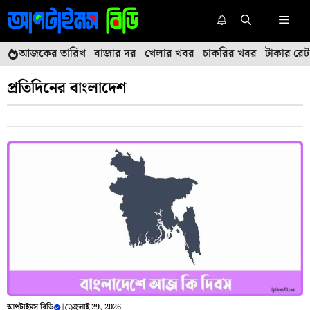
এড়িেয়
মেনু
লেখায়
যান
আজকের তারিখ
বাজার দর
খেলার খবর
চাকরির খবর
টাকার রেট
প্রতিদিনের বাংলাদেশ
আপটাইমস বিডি
|
জুলাই 29, 2026