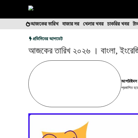
এড়িেয়
লেখায়
যান
আজকের তারিখ
বাজার দর
খেলার খবর
চাকরির খবর
টা
প্রতিদিনের আপডেট
আজকের তারিখ ২০২৬ । বাংলা, ইংরেজ
আপটাইমস 
প্রকাশিত হ