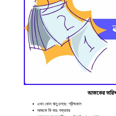
আজকের তারিখ 
এখন কোন ঋতু চলছে: গ্রীষ্মকাল
আজকে কি বার: শুক্রবার