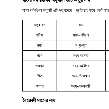
বাংলা বর্ষপঞ্জিকা অনুযায়ী ৬টি ঋতুর নাম
বাংলা বর্ষপঞ্জিকা অনুযায়ী ৬টি ঋতু রয়েছে। প্রতি দুই মাসে একটি 
ঋতুর নাম
শুরু
গ্রীষ্ম
মধ্য-এপ্রিল
বর্ষা
মধ্য-জুন
শরৎ
মধ্য-আগস্ট
হেমন্ত
মধ্য-অক্টোবর
শীত
মধ্য-ডিসেম্বর
বসন্ত
মধ্য-ফেব্রুয়ারি
ইংরেজী মাসের নাম