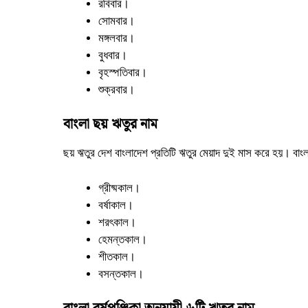
রবিবার।
সোমবার।
মঙ্গলবার।
বুধবার।
বৃহস্পতিবার।
শুক্রবার।
বাংলা ছয় ঋতুর নাম
ছয় ঋতুর দেশ বাংলাদেশ প্রতিটি ঋতুর মেয়াদ দুই মাস করে হয়। বা
গ্রীষ্মকাল।
বর্ষাকাল।
শরৎকাল।
হেমন্তকাল।
শীতকাল।
বসন্তকাল।