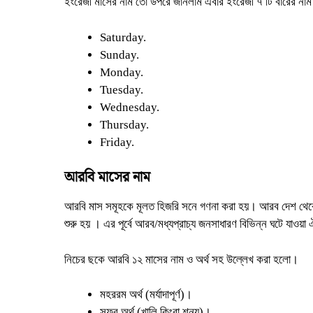
ইংরেজী মাসের নাম তো উপরে জানলাম এবার ইংরেজী ৭ টি বারের না
Saturday.
Sunday.
Monday.
Tuesday.
Wednesday.
Thursday.
Friday.
আরবি মাসের নাম
আরবি মাস সমূহকে মূলত হিজরি সনে গণনা করা হয়। আরব দেশ থেকে
শুরু হয় । এর পূর্বে আরব/মধ্যপ্রাচ্য জনসাধারণ বিভিন্ন ঘটে যাওয়
নিচের ছকে আরবি ১২ মাসের নাম ও অর্থ সহ উল্লেখ করা হলো।
মহররম অর্থ (মর্যাদাপূর্ণ)।
সফর অর্থ (খালি কিংবা শূন্য)।