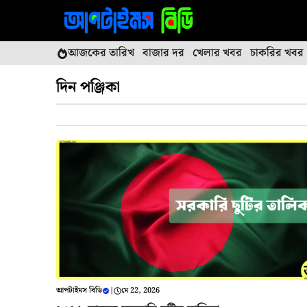
এড়িেয়
লেখায়
যান
আজকের তারিখ
বাজার দর
খেলার খবর
চাকরির খবর
দিন পঞ্জিকা
আপটাইমস বিডি
|
মে 22, 2026