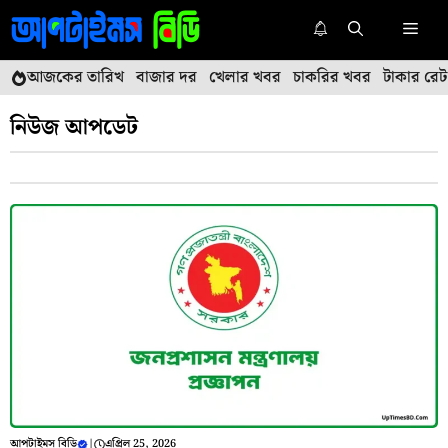
এড়িেয়
মেনু
লেখায়
যান
আজকের তারিখ
বাজার দর
খেলার খবর
চাকরির খবর
টাকার রেট
নিউজ আপডেট
আপটাইমস বিডি
|
এপ্রিল 25, 2026