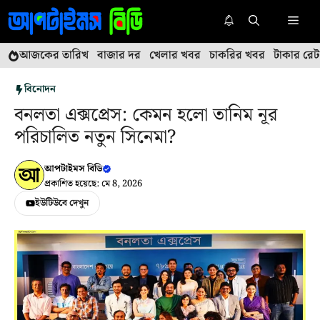
এড়িেয়
মেনু
লেখায়
যান
আজকের তারিখ
বাজার দর
খেলার খবর
চাকরির খবর
টাকার রেট
বিনোদন
বনলতা এক্সপ্রেস: কেমন হলো তানিম নূর
পরিচালিত নতুন সিনেমা?
আপটাইমস বিডি
প্রকাশিত হয়েছে: মে 8, 2026
ইউটিউবে দেখুন