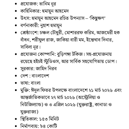
প্রযোজক: তানিম নূর
কাহিনিকার: হুমায়ূন আহমেদ
উৎস: হুমায়ূন আহমেদ রচিত উপন্যাস – ‘কিছুক্ষণ‘
বর্ণনাকারী: নুহাশ হুমায়ূন
শ্রেষ্ঠাংশে: চঞ্চল চৌধুরী, মোশাররফ করিম, আজমেরী হক
বাঁধন, শরীফুল রাজ, জাকিয়া বারী মম, ইন্তেখাব দিনার,
সাবিলা নূর।
প্রযোজনা কোম্পানি: বুড়িগঙ্গা টকিজ। সহ-প্রযোজনায়
রয়েছে হইচই স্টুডিওস, আর সার্বিক সহযোগিতায় ডোপ।
সুরকার: জাহিদ নিরব
দেশ : বাংলাদেশ
ভাষা: বাংলা
মুক্তি: ঈদুল ফিতর উপলক্ষে বাংলাদেশে ২১ মার্চ ২০২৬ এবং
আন্তর্জাতিকভাবে ২৭ মার্চ ২০২৬ (অস্ট্রেলিয়া ও
নিউজিল্যান্ড) ও ৩ এপ্রিল ২০২৬ (যুক্তরাষ্ট্র, কানাডা ও
যুক্তরাজ্য)
স্থিতিকাল: ১৫৩ মিনিট
নির্মাণব্যয়: ৳৪ কোটি