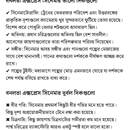
বনলতা এক্সপ্রেস সিনেমার ভালো দিকগুলো
✔ সিনেমাটোগ্রাফি: ট্রেনের ভেতরকার পরিবেশ এবং উত্তরবঙ্গের
প্রাকৃতিক দৃশ্যগুলো ক্যামেরায় খুব সুন্দরভাবে ফুটিয়ে তোলা হয়েছে।
বিশেষ করে গোধূলি বেলার শটগুলো অসাধারণ ছিল।
✔ অভিনয়: প্রধান চরিত্রগুলোর অভিনয় ছিল বেশ সাবলীল।
আবেগের জায়গাগুলোতে তারা পরিপক্বতার পরিচয় দিয়েছেন।
✔ সঙ্গীত: সিনেমার আবহ সঙ্গীত এবং গানগুলো গল্পের মেজাজের
সাথে বেশ মানানসই। গানের কথাগুলো দর্শককে দীর্ঘক্ষণ আচ্ছন্ন করে
রাখে।
✔ গল্পের টুইস্ট: মধ্যভাগে গল্পের মোড় এমনভাবে ঘোরে যা দর্শককে
শেষ পর্যন্ত বসিয়ে রাখতে বাধ্য করে।
বনলতা এক্সপ্রেস সিনেমার দুর্বল দিকগুলো
✖ ধীর গতি: সিনেমার প্রথমার্ধ কিছুটা ধীর গতির মনে হতে পারে।
কিছু দৃশ্য অপ্রয়োজনীয়ভাবে টেনে লম্বা করা হয়েছে।
✖ চিত্রনাট্য: কিছু জায়গায় চিত্রনাট্যের গভীরতা কম মনে হয়েছে।
পার্শ্ব চরিত্রের ব্যাকস্টোরি আরও একটু স্পষ্ট হলে ভালো হতো।